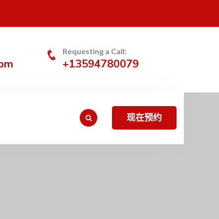
Requesting a Call:
0pm
+13594780079
现在预约