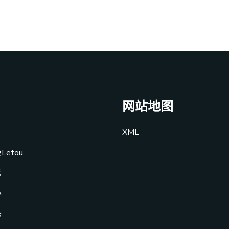
网站地图
XML
etou
示
心
务