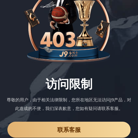
访问限制
尊敬的用户，由于相关法律限制，您所在地区无法访问J9产品，对
此造成的不便，我们深表歉意，您如有疑问请联系客服。
联系客服