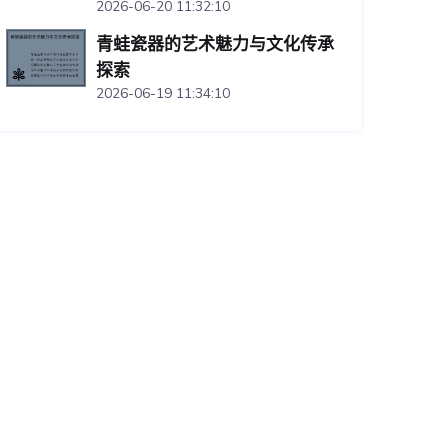
2026-06-20 11:32:10
青蛙瓷器的艺术魅力与文化传承
探索
2026-06-19 11:34:10