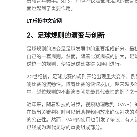
赛和青年赛事。如今，FIFA不仅是全球足球的最
面也起到了重要作用。
LT乐投中文官网
2、足球规则的演变与创新
足球规则的演变是足球发展中的重要组成部分。最
自己的一套规则。然而，随着比赛规模的扩大，足
球统一的规则，使得足球比赛得以顺利进行。
20世纪初，足球比赛的规则开始出现重大变革。
响比赛的流畅性。随着比赛的快速发展，越来越多
中，越位规则的不断演变就是最具代表性的例子之
近年来，随着科技的进步，视频助理裁判（VAR）
在做出关键判罚时可以借助视频回放来确认判决的
的公正性。然而，VAR的使用也引发了争议，有人
已经成为现代足球的重要组成部分。