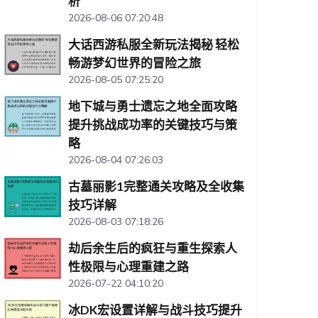
析
2026-08-06 07:20:48
大话西游私服全新玩法揭秘 轻松
畅游梦幻世界的冒险之旅
2026-08-05 07:25:20
地下城与勇士遗忘之地全面攻略
提升挑战成功率的关键技巧与策
略
2026-08-04 07:26:03
古墓丽影1完整通关攻略及全收集
技巧详解
2026-08-03 07:18:26
劫后余生后的疯狂与重生探索人
性极限与心理重建之路
2026-07-22 04:10:20
冰DK宏设置详解与战斗技巧提升