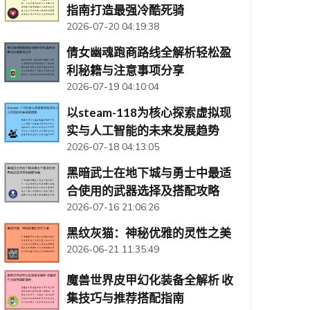
指南打造最强冷酷死骑
2026-07-20 04:19:38
倩女幽魂跑商路线全解析轻松盈
利秘籍与注意事项分享
2026-07-19 04:10:04
以steam-118为核心探索虚拟现
实与人工智能的未来发展趋势
2026-07-18 04:13:05
黑暗武士在地下城与勇士中最适
合使用的武器选择及搭配攻略
2026-07-16 21:06:26
黑纹灰猫：神秘优雅的灵性之美
2026-06-21 11:35:49
魔兽世界皮甲幻化装备全解析 收
集技巧与推荐搭配指南