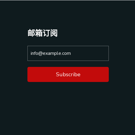
邮箱订阅
Subscribe