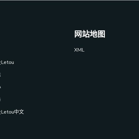
网站地图
XML
etou
示
心
务
Letou中文