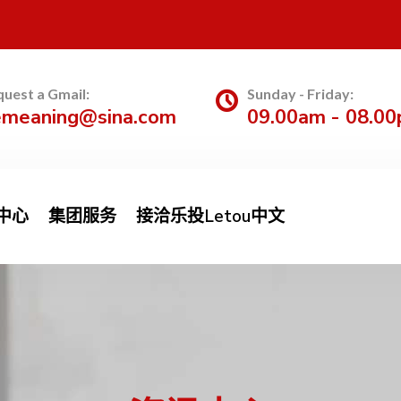
uest a Gmail:
Sunday - Friday:
emeaning@sina.com
09.00am - 08.0
中心
集团服务
接洽乐投Letou中文