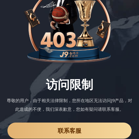
访问限制
尊敬的用户，由于相关法律限制，您所在地区无法访问J9产品，对
此造成的不便，我们深表歉意，您如有疑问请联系客服。
联系客服