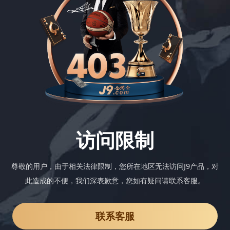
访问限制
尊敬的用户，由于相关法律限制，您所在地区无法访问J9产品，对
此造成的不便，我们深表歉意，您如有疑问请联系客服。
联系客服